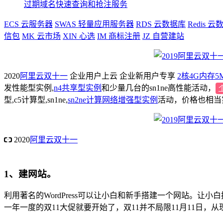
过期域名快速查询和抢注服务
ECS
云服务器
SWAS
轻量应用服务器
RDS
云数据库
Redis
云数
信包
MK
云市场
XIN
心选
IM
商标注册
JZ
自营建站
2020
阿里云双十一
企业用户上云 企业新用户专享
2核4G内存5
发性能型实例,
n4共享型实例
和少量几台的sn1ne高性能活动，
型,c5计算型,sn1ne,
sn2ne计算网络增强型实例
活动，价格也相当实惠，
2020
阿里云双十一
个人用户拼团仅需86元/年上云
2核4G内存5M带宽 971元/1年 103
1、建网站。
利用著名的WordPress可以让小白和新手搭建一个网站。让小
一年一度的双11大促就要开始了，双11并不局限11月11日，