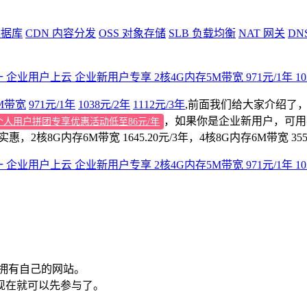
据库
CDN
内容分发
OSS
对象存储
SLB
负载均衡
NAT
网关
DN
M带宽
971元/1年
1038元/2年
1112元/3年
,前面我们给大家介绍了，
，如果你是企业新用户，可用
个人用户拼团专享优惠活动低至86元/年
2核8G内存6M带宽 1645.20元/3年，4核8G内存6M带宽 3551
8元/2年 1112元/3年
白拥有自己的网站。
从现在就可以先参与了。