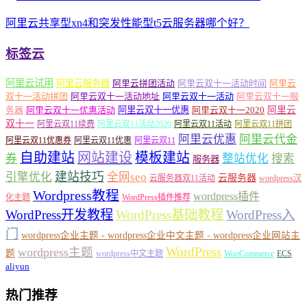
阿里云共享型xn4和突发性能型t5云服务器哪个好？
标签云
阿里云试用
阿里云服务器
阿里云拼团活动
阿里云双十一活动时间
阿里云
双十一活动拼团
阿里云双十一活动地址
阿里云双十一活动
阿里云双十一服
务器
阿里云双十一优惠活动
阿里云双十一优惠
阿里云双十一2020
阿里云
双十一
阿里云双11续费
阿里云双11活动2020
阿里云双11活动
阿里云双11拼团
阿里云优惠
阿里云代金
阿里云双11优惠券
阿里云双11优惠
阿里云双11
自助建站
网站建设
模板建站
券
整站优化
搜索
服务器
建站技巧
引擎优化
全网seo
云服务器
云服务器双11活动
wordpress汉
Wordpress教程
wordpress插件
化主题
WordPress插件推荐
WordPress开发教程
WordPress基础教程
WordPress入
门
wordpress企业主题 - wordpress企业中文主题 - wordpress企业网站主
WordPress
wordpress主题
题
wordpress中文主题
WooCommerce
ECS
aliyun
热门推荐