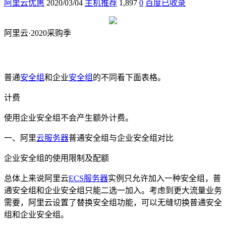
阿里云优惠
2020/03/04
主机推荐
1,897
0
百度已收录
阿里云·2020采购季
阿里云·云小站低至74元/年
采购季2核4G内存5M带宽 1112元/3
年
普通
安全组
和企业
安全组
的不同看下面表格。
计费
使用企业安全组不会产生额外计费。
一、阿里
云服务器
普通安全组与企业安全组对比
企业安全组的使用限制及配额
总体上来说阿里云
ECS
服务器
实例只允许加入一种安全组，普
通安全组和企业安全组只能二选一加入。考虑到更大流量业务
需要，阿里云设置了替换安全组功能，可以无缝切换普通安全
组和企业安全组。