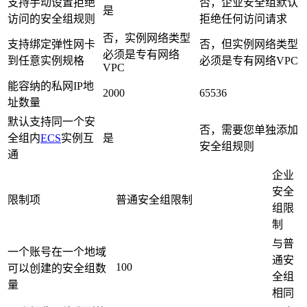
支持手动设置拒绝
否，企业安全组默认
是
访问的安全组规则
拒绝任何访问请求
否，实例网络类型
支持绑定弹性网卡
否，但实例网络类型
必须是专有网络
到任意实例规格
必须是专有网络VPC
VPC
能容纳的私网IP地
2000
65536
址数量
默认支持同一个安
否，需要您单独添加
全组内
ECS
实例互
是
安全组规则
通
企业
安全
限制项
普通安全组限制
组限
制
与普
一个账号在一个地域
通安
100
可以创建的安全组数
全组
量
相同