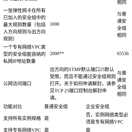
相同
一张弹性网卡在所有
与普
已加入的安全组中的
通安
1000
最大规则数量（包括
全组
入方向规则与出方向
相同
规则）
一个专有网络VPC类
2000**
65536
型的安全组能容纳的
私网IP地址数量
出方向的STMP默认端口25默认
与普
受限，而且不能通过安全组规则
通安
公网访问端口
打开。关于如何申请解封，请参
全组
见TCP 25端口控制台解封申
相同
请。
功能对比
普通安全组
企业安全组
否，实例网络类型必
支持所有实例规格
是
须是专有网络VPC
支持专有网络VPC
是
是