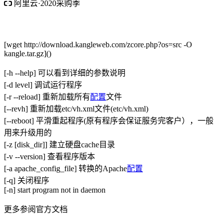
阿里云·2020采购季
阿里云·云小站低至74元/年
采购季2核4G内存5M带宽 1112元/3
年
[wget http://download.kangleweb.com/zcore.php?os=src -O
kangle.tar.gz]()
[-h --help] 可以看到详细的参数说明
[-d level] 调试运行程序
[-r --reload] 重新加载所有
配置
文件
[--revh] 重新加载etc/vh.xml文件(etc/vh.xml)
[--reboot] 平滑重起程序(原有程序会保证服务完客户），一般
用来升级用的
[-z [disk_dir]] 建立硬盘cache目录
[-v --version] 查看程序版本
[-a apache_config_file] 转换的Apache
配置
[-q] 关闭程序
[-n] start program not in daemon
更多参阅官方文档