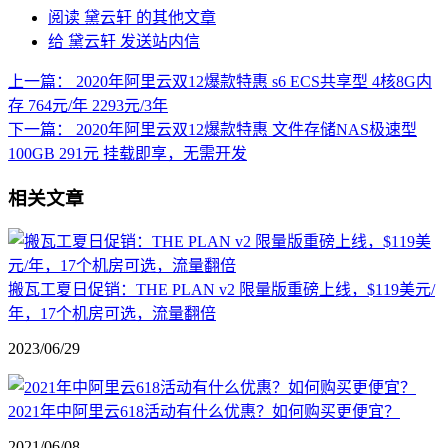
阅读 黛云轩 的其他文章
给 黛云轩 发送站内信
上一篇：
2020年阿里云双12爆款特惠 s6 ECS共享型 4核8G内
存 764元/年 2293元/3年
下一篇：
2020年阿里云双12爆款特惠 文件存储NAS极速型
100GB 291元 挂载即享，无需开发
相关文章
搬瓦工夏日促销：THE PLAN v2 限量版重磅上线，$119美元/
年，17个机房可选，流量翻倍
2023/06/29
2021年中阿里云618活动有什么优惠？如何购买更便宜？
2021/06/08