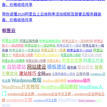
带你读懂2020阿里云上云收购季活动规矩及首要云服务器装
备、价格收拾共享
标签云
阿里云试用
阿里云服务器
阿里云拼团活动
阿里云双十一活动时间
阿里云
双十一活动拼团
阿里云双十一活动地址
阿里云双十一活动
阿里云双十一服
务器
阿里云双十一优惠活动
阿里云双十一优惠
阿里云双十一2020
阿里云
双十一
阿里云双11续费
阿里云双11活动2020
阿里云双11活动
阿里云双11拼团
阿里云优惠
阿里云代金
阿里云双11优惠券
阿里云双11优惠
阿里云双11
自助建站
网站建设
模板建站
券
整站优化
搜索
服务器
建站技巧
引擎优化
全网seo
云服务器
云服务器双11活动
wordpress汉
Wordpress教程
wordpress插件
化主题
WordPress插件推荐
WordPress开发教程
WordPress基础教程
WordPress入
门
wordpress企业主题 - wordpress企业中文主题 - wordpress企业网站主
WordPress
wordpress主题
题
wordpress中文主题
WooCommerce
ECS
aliyun