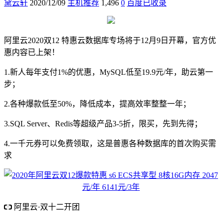
黛云轩
2020/12/09
主机推荐
1,496
0
百度已收录
阿里云2020双12 特惠云数据库专场将于12月9日开幕，官方优
惠内容已上架！
1.新人每年支付1%的优惠，MySQL低至19.9元/年，助云第一
步；
2.各种爆款低至50%，降低成本，提高效率整整一年；
3.SQL Server、Redis等超级产品3-5折，限买，先到先得；
4.一千元券可以免费领取，这是普惠各种数据库的首次购买需
求
阿里云·双十二开团
1核2G 5M 低至57元
企业新用户1212元红包 4核8G内存 764元/