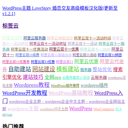
WordPress主题 LoveStory 婚恋交友高级模板汉化版[更新至
v1.2.1]
标签云
阿里云试用
阿里云服务器
阿里云拼团活动
阿里云双十一活动时间
阿里云
双十一活动拼团
阿里云双十一活动地址
阿里云双十一活动
阿里云双十一服
务器
阿里云双十一优惠活动
阿里云双十一优惠
阿里云双十一2020
阿里云
双十一
阿里云双11续费
阿里云双11活动2020
阿里云双11活动
阿里云双11拼团
阿里云优惠
阿里云代金
阿里云双11优惠券
阿里云双11优惠
阿里云双11
自助建站
网站建设
模板建站
券
整站优化
搜索
服务器
建站技巧
引擎优化
全网seo
云服务器
云服务器双11活动
wordpress汉
Wordpress教程
wordpress插件
化主题
WordPress插件推荐
WordPress开发教程
WordPress基础教程
WordPress入
门
wordpress企业主题 - wordpress企业中文主题 - wordpress企业网站主
WordPress
wordpress主题
题
wordpress中文主题
WooCommerce
ECS
aliyun
热门推荐