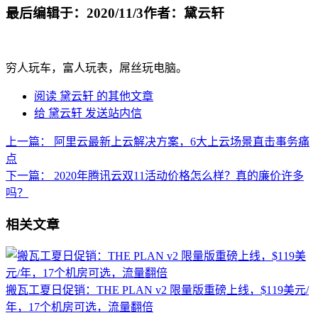
最后编辑于：2020/11/3
作者：黛云轩
穷人玩车，富人玩表，屌丝玩电脑。
阅读 黛云轩 的其他文章
给 黛云轩 发送站内信
上一篇：
阿里云最新上云解决方案，6大上云场景直击事务痛
点
下一篇：
2020年腾讯云双11活动价格怎么样？真的廉价许多
吗？
相关文章
搬瓦工夏日促销：THE PLAN v2 限量版重磅上线，$119美元/
年，17个机房可选，流量翻倍