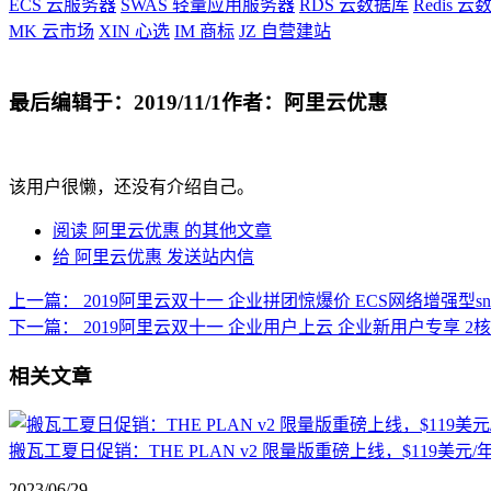
ECS
云服务器
SWAS
轻量应用服务器
RDS
云数据库
Redis
云数
MK
云市场
XIN
心选
IM
商标
JZ
自营建站
最后编辑于：2019/11/1
作者：阿里云优惠
该用户很懒，还没有介绍自己。
阅读 阿里云优惠 的其他文章
给 阿里云优惠 发送站内信
上一篇：
2019阿里云双十一 企业拼团惊爆价 ECS网络增强型sn1n
下一篇：
2019阿里云双十一 企业用户上云 企业新用户专享 2核4G内
相关文章
搬瓦工夏日促销：THE PLAN v2 限量版重磅上线，$119美
2023/06/29