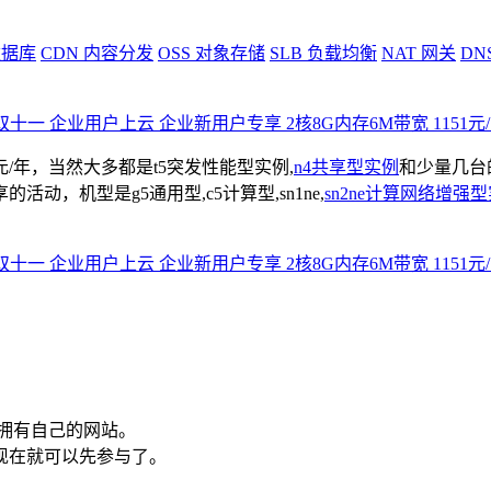
据库
CDN
内容分发
OSS
对象存储
SLB
负载均衡
NAT
网关
DN
/年，当然大多都是t5突发性能型实例,
n4共享型实例
和少量几台的
，机型是g5通用型,c5计算型,sn1ne,
sn2ne计算网络增强
645元/3年
白拥有自己的网站。
从现在就可以先参与了。