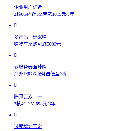
企业用户优选
2核8G内存5M带宽1015元/3年
多产品一键采购
购物车采购可减5000元
云服务器全球购
海外1核2G服务器低至2折
腾讯云双十一
2核4G 3M 698元/3年
过期域名预定