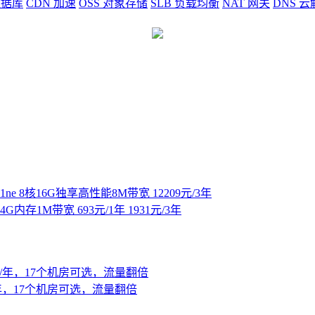
据库
CDN
加速
OSS
对象存储
SLB
负载均衡
NAT
网关
DNS
云
e 8核16G独享高性能8M带宽 12209元/3年
存1M带宽 693元/1年 1931元/3年
元/年，17个机房可选，流量翻倍