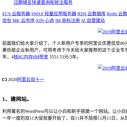
过期域名快速查询和抢注服务
ECS
云服务器
SWAS
轻量应用服务器
RDS
云数据库
Redis
云数
信包
MK
云市场
XIN
心选
IM
商标注册
JZ
自营建站
前面我们给大家介绍了，个人新用户专享的阿里云优惠低至86元
果你是企业新用户，可用考虑下今天给大家推荐的这个企业专享的活动
年，4
核8G内存6M带宽
3551.53元/3年。
2020
阿里云双十一
个人用户拼团仅需86元/年上云
2核8G内存6M带宽 1151元/1年 1
1、建网站。
利用著名的WordPress可以让小白和新手搭建一个网站。让小
一年一度的双11大促就要开始了，双11并不局限11月11日，