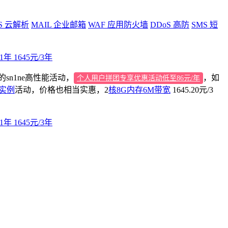
S
云解析
MAIL
企业邮箱
WAF
应用防火墙
DDoS
高防
SMS
短
sn1ne高性能活动，
，如
个人用户拼团专享优惠活动低至86元/年
型实例
活动，价格也相当实惠，2
核8G内存6M带宽
1645.20元/3