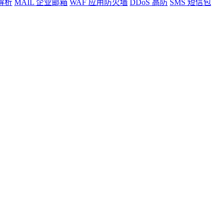
解析
MAIL
企业邮箱
WAF
应用防火墙
DDoS
高防
SMS
短信包