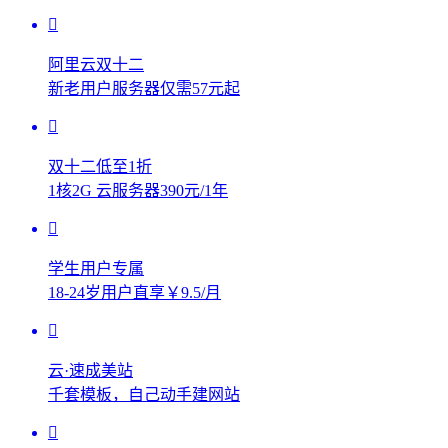
阿里云双十二
新老用户服务器仅需57元起
双十二低至1折
1核2G 云服务器390元/1年
学生用户专属
18-24岁用户直享￥9.5/月
云·速成美站
千套模板，自己动手建网站