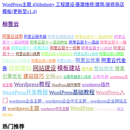
WordPress主题 456Industry 工程建设/基建维修/建筑/装修商店
模板[更新至v1.4]
标签云
阿里云试用
阿里云服务器
阿里云拼团活动
阿里云双十一活动时间
阿里云
双十一活动拼团
阿里云双十一活动地址
阿里云双十一活动
阿里云双十一服
务器
阿里云双十一优惠活动
阿里云双十一优惠
阿里云双十一2020
阿里云
双十一
阿里云双11续费
阿里云双11活动2020
阿里云双11活动
阿里云双11拼团
阿里云优惠
阿里云代金
阿里云双11优惠券
阿里云双11优惠
阿里云双11
自助建站
网站建设
模板建站
券
整站优化
搜索
服务器
建站技巧
引擎优化
全网seo
云服务器
云服务器双11活动
wordpress汉
Wordpress教程
wordpress插件
化主题
WordPress插件推荐
WordPress开发教程
WordPress基础教程
WordPress入
门
wordpress企业主题 - wordpress企业中文主题 - wordpress企业网站主
WordPress
wordpress主题
题
wordpress中文主题
WooCommerce
ECS
aliyun
热门推荐