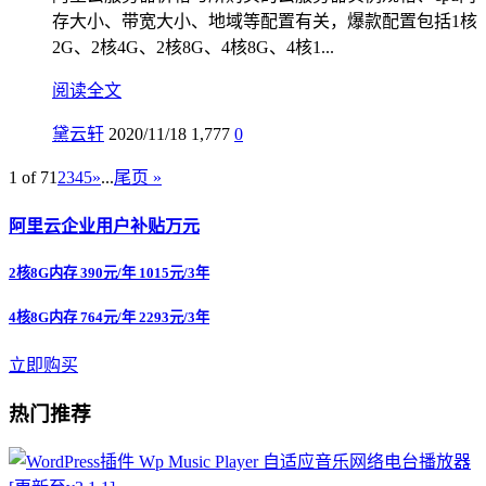
存大小、带宽大小、地域等配置有关，爆款配置包括1核
2G、2核4G、2核8G、4核8G、4核1...
阅读全文
黛云轩
2020/11/18
1,777
0
1 of 7
1
2
3
4
5
»
...
尾页 »
阿里云企业用户补贴万元
2核8G内存 390元/年 1015元/3年
4核8G内存 764元/年 2293元/3年
立即购买
热门推荐